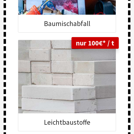
Baumisch
abfall
nur 100€* / t
Leicht
baustoffe