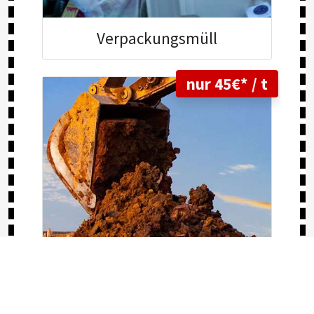
Verpackungs
müll
nur 45€* / t
Erde