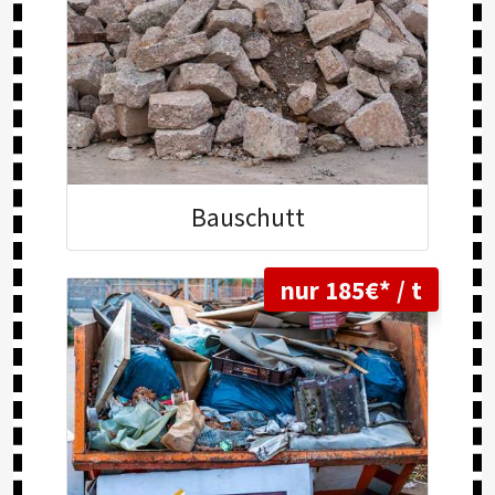
Bau
schutt
nur 185€* / t