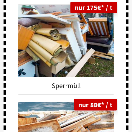
nur 175€* / t
Sperr
müll
nur 88€* / t